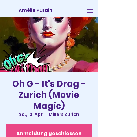
Amélie Putain
Oh G - It's Drag -
Zurich (Movie
Magic)
Sa., 13. Apr.
  |  
Millers Zürich
Anmeldung geschlossen