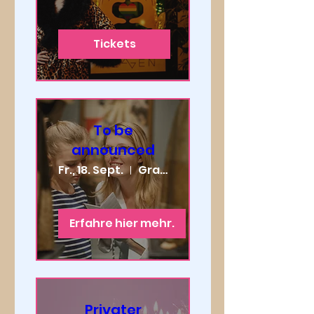
Tickets
To be
announced
Fr., 18. Sept.
Grabenhalle St. Gallen
Erfahre hier mehr.
Privater