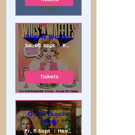
Wigs N' Waffles
Sa., 05. Sept.
Restaurant / Bar Bloom
Tickets
Queer durchs
Dörfli
Fr., 11. Sept.
Heaven Zürich