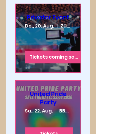
Privater Event
Do., 20. Aug.
Zürich
Tickets coming soon
United Pride
Party
Sa., 22. Aug.
BBC butterbarcafe Gossau
Tickets